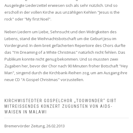
Ausgelegte Liederzettel erwiesen sich als sehr nützlich. Und so
erscholl in der vollen Kirche aus unzähligen Kehlen "Jesus is the
rock" oder "My first Noel".
Neben Liedern um Liebe, Sehnsucht und den Widrigkeiten des
Lebens, stand die Weihnachtsbotschaft um die Geburt Jesu im
Vordergrund. In dem breit gefächerten Repertoire des Chors durfte
das "I'm Dreaming of a White Christmas" natürlich nicht fehlen. Das
Publikum konnte nicht genug bekommen. Und so mussten zwei
Zugaben her, bevor der Chor nach 90 Minuten froher Botschaft "Hey
Man", singend durch die Kirchbank-Reihen zog, um am Ausgang ihre
neue CD "A Gospel Christmas" vorzustellen.
KIRCHWISTEDTER GOSPELCHOR „TOOWONDER“ GIBT
MITREISSENDES KONZERT ZUGUNSTEN VON AIDS-W
AISEN IN MALAWI
Bremervörder Zeitung, 26.02.2013