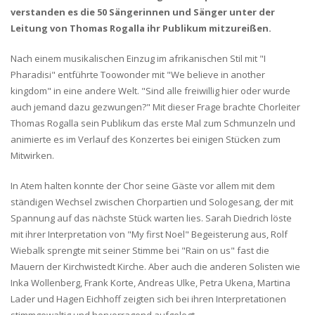
verstanden es die 50 Sängerinnen und Sänger unter der
Leitung von Thomas Rogalla ihr Publikum mitzureißen.
Nach einem musikalischen Einzug im afrikanischen Stil mit "I
Pharadisi" entführte Toowonder mit "We believe in another
kingdom" in eine andere Welt. "Sind alle freiwillig hier oder wurde
auch jemand dazu gezwungen?" Mit dieser Frage brachte Chorleiter
Thomas Rogalla sein Publikum das erste Mal zum Schmunzeln und
animierte es im Verlauf des Konzertes bei einigen Stücken zum
Mitwirken.
In Atem halten konnte der Chor seine Gäste vor allem mit dem
ständigen Wechsel zwischen Chorpartien und Sologesang, der mit
Spannung auf das nächste Stück warten lies. Sarah Diedrich löste
mit ihrer Interpretation von "My first Noel" Begeisterung aus, Rolf
Wiebalk sprengte mit seiner Stimme bei "Rain on us" fast die
Mauern der Kirchwistedt Kirche. Aber auch die anderen Solisten wie
Inka Wollenberg, Frank Korte, Andreas Ulke, Petra Ukena, Martina
Lader und Hagen Eichhoff zeigten sich bei ihren Interpretationen