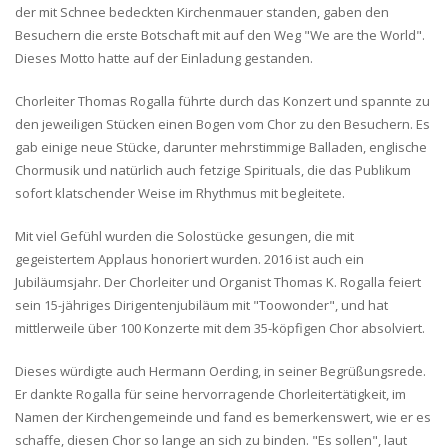
der mit Schnee bedeckten Kirchenmauer standen, gaben den
Besuchern die erste Botschaft mit auf den Weg "We are the World".
Dieses Motto hatte auf der Einladung gestanden.
Chorleiter Thomas Rogalla führte durch das Konzert und spannte zu
den jeweiligen Stücken einen Bogen vom Chor zu den Besuchern. Es
gab einige neue Stücke, darunter mehrstimmige Balladen, englische
Chormusik und natürlich auch fetzige Spirituals, die das Publikum
sofort klatschender Weise im Rhythmus mit begleitete.
Mit viel Gefühl wurden die Solostücke gesungen, die mit
gegeistertem Applaus honoriert wurden. 2016 ist auch ein
Jubiläumsjahr. Der Chorleiter und Organist Thomas K. Rogalla feiert
sein 15-jähriges Dirigentenjubiläum mit "Toowonder", und hat
mittlerweile über 100 Konzerte mit dem 35-köpfigen Chor absolviert.
Dieses würdigte auch Hermann Oerding, in seiner Begrüßungsrede.
Er dankte Rogalla für seine hervorragende Chorleitertätigkeit, im
Namen der Kirchengemeinde und fand es bemerkenswert, wie er es
schaffe, diesen Chor so lange an sich zu binden. "Es sollen", laut