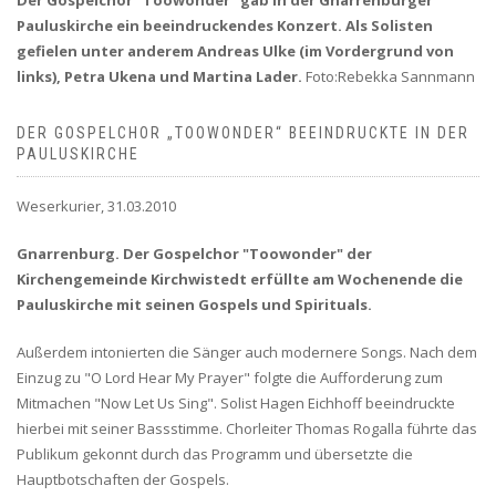
Der Gospelchor "Toowonder" gab in der Gnarrenburger
Pauluskirche ein beeindruckendes Konzert. Als Solisten
gefielen unter anderem Andreas Ulke (im Vordergrund von
links), Petra Ukena und Martina Lader.
Foto:Rebekka Sannmann
DER GOSPELCHOR „TOOWONDER“ BEEINDRUCKTE IN DER
PAULUSKIRCHE
Weserkurier, 31.03.2010
Gnarrenburg. Der Gospelchor "Toowonder" der
Kirchengemeinde Kirchwistedt erfüllte am Wochenende die
Pauluskirche mit seinen Gospels und Spirituals.
Außerdem intonierten die Sänger auch modernere Songs. Nach dem
Einzug zu "O Lord Hear My Prayer" folgte die Aufforderung zum
Mitmachen "Now Let Us Sing". Solist Hagen Eichhoff beeindruckte
hierbei mit seiner Bassstimme. Chorleiter Thomas Rogalla führte das
Publikum gekonnt durch das Programm und übersetzte die
Hauptbotschaften der Gospels.