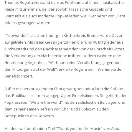
Thomas Rogalla verstand es, das Publikum auf einen musikalische
Reise mitzunehmen, bei der sowohl klassische Gospels und
Spirituals als auch moderne Pop-Balladen wie "Get here" von Oleta
Adams gesungen wurden.
"Toowonder" ist schon häufig im Kirchenkreis Bremervörde-Zeven
aufgetreten. Mit ihrem Gesang erzählen die rund 40 Mitglieder aus
Kirchwistedt und den Nachbargemeinden von der Botschaft Gottes.
Die Verkündung der Nächstenliebe in ihren Liedern ist ihnen eine
Herzensangelegenheit. "Wir haben eine Verpflichtung gegenüber
den Mitbürgern auf der Welt", erklärte Rogalla beim Bremervörder
Benefizkonzert.
Außer mit hervorragendem Chorgesang beeindruckten die Solisten
das Publikum mit ihren ausgeprägten Einzelstimmen. So gehörte der
Popklassiker "We are the world" mit den solistischen Beiträgen und
dem gemeinsamen Refrain von Chor und Publikum zu den
Höhepunkten des Konzerts.
Mit dem weltberühmten Titel "Thank you for the Music" von Abba