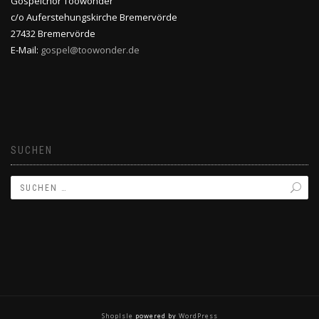
Gospelchor Toowonder
c/o Auferstehungskirche Bremervörde
27432 Bremervörde
E-Mail:
gospel@toowonder.de
SUCHEN
ShopIsle
powered by
WordPress