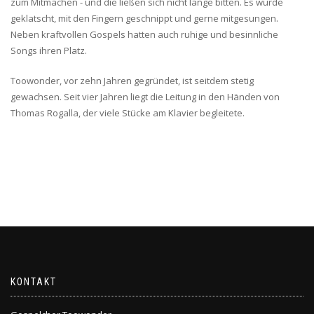
zum Mitmachen - und die ließen sich nicht lange bitten. Es wurde
geklatscht, mit den Fingern geschnippt und gerne mitgesungen.
Neben kraftvollen Gospels hatten auch ruhige und besinnliche
Songs ihren Platz.
Toowonder, vor zehn Jahren gegründet, ist seitdem stetig
gewachsen. Seit vier Jahren liegt die Leitung in den Händen von
Thomas Rogalla, der viele Stücke am Klavier begleitete.
KONTAKT