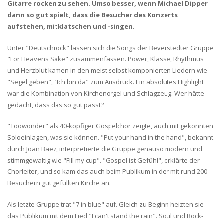
Gitarre rocken zu sehen. Umso besser, wenn Michael Dipper
dann so gut spielt, dass die Besucher des Konzerts
aufstehen, mitklatschen und -singen.
Unter "Deutschrock" lassen sich die Songs der Beverstedter Gruppe
"For Heavens Sake" zusammenfassen. Power, Klasse, Rhythmus
und Herzblut kamen in den meist selbst komponierten Liedern wie
"Segel geben", "Ich bin da" zum Ausdruck. Ein absolutes Highlight
war die Kombination von Kirchenorgel und Schlagzeug. Wer hätte
gedacht, dass das so gut passt?
"Toowonder" als 40-köpfiger Gospelchor zeigte, auch mit gekonnten
Soloeinlagen, was sie können. "Put your hand in the hand", bekannt
durch Joan Baez, interpretierte die Gruppe genauso modern und
stimmgewaltig wie "Fill my cup". "Gospel ist Gefühl", erklärte der
Chorleiter, und so kam das auch beim Publikum in der mit rund 200
Besuchern gut gefüllten Kirche an.
Als letzte Gruppe trat "7 in blue" auf. Gleich zu Beginn heizten sie
das Publikum mit dem Lied "I can't stand the rain". Soul und Rock-