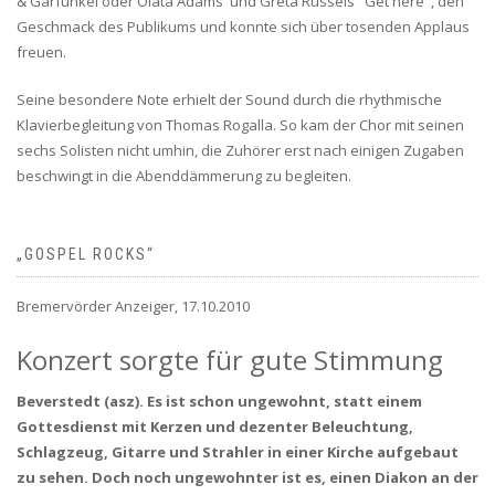
& Garfunkel oder Olata Adams' und Greta Russels "Get here", den
Geschmack des Publikums und konnte sich über tosenden Applaus
freuen.
Seine besondere Note erhielt der Sound durch die rhythmische
Klavierbegleitung von Thomas Rogalla. So kam der Chor mit seinen
sechs Solisten nicht umhin, die Zuhörer erst nach einigen Zugaben
beschwingt in die Abenddämmerung zu begleiten.
„GOSPEL ROCKS“
Bremervörder Anzeiger, 17.10.2010
Konzert sorgte für gute Stimmung
Beverstedt (asz). Es ist schon ungewohnt, statt einem
Gottesdienst mit Kerzen und dezenter Beleuchtung,
Schlagzeug, Gitarre und Strahler in einer Kirche aufgebaut
zu sehen. Doch noch ungewohnter ist es, einen Diakon an der